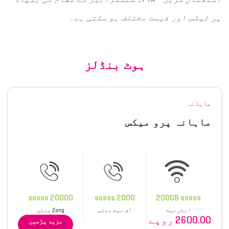
پر ٹیکس اور قیمت مختلف ہو سکتی ہے۔
ہوٹ بنڈلز
ماہانہ
ماہانہ پرو میکس
20000 sssss
2000 sssss
200GB sssss
انٹرنیٹ
آف نیٹ منٹس
Zong منٹس
2600.00 روپے
مزید پڑھیں