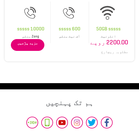
10000 sssss
600 sssss
50GB sssss
انٹرنیٹ
آف نیٹ منٹس
Zong منٹس
2200.00 روپے
مزید پڑھیں
مطلوبہ ریچارج
ہم تک پہنچیں