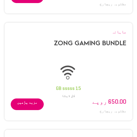
مطلوبہ ریچارج
ماہانہ
ZONG GAMING BUNDLE
15 GB sssss
کل ڈیٹا
650.00 روپے
مزید پڑھیں
مطلوبہ ریچارج