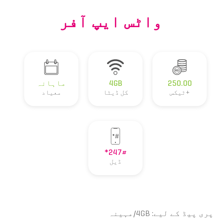
واٹس ایپ آفر
250.00
4GB
ماہانہ
+ٹیکس
کل ڈیٹا
معیاد
*247#
ڈیل
پری پیڈ کے لیے: 4GB/مہینہ