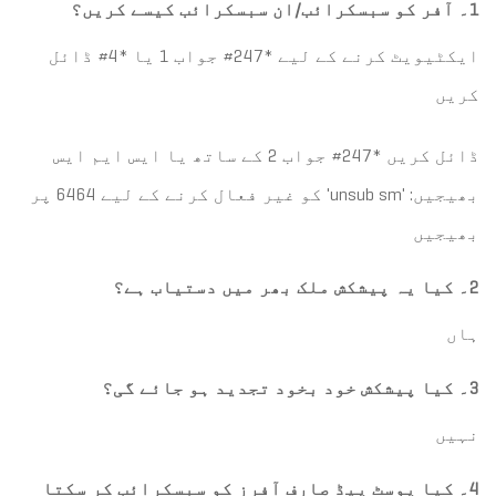
1۔ آفر کو سبسکرائب/ان سبسکرائب کیسے کریں؟
ایکٹیویٹ کرنے کے لیے *247# جواب 1 یا *4# ڈائل
کریں
ڈائل کریں *247# جواب 2 کے ساتھ یا ایس ایم ایس
بھیجیں: 'unsub sm' کو غیر فعال کرنے کے لیے 6464 پر
بھیجیں
2۔ کیا یہ پیشکش ملک بھر میں دستیاب ہے؟
ہاں
3۔ کیا پیشکش خود بخود تجدید ہو جائے گی؟
نہیں
4۔ کیا پوسٹ پیڈ صارف آفرز کو سبسکرائب کر سکتا