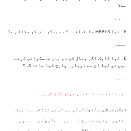
ہے؟
نہیں
5۔ کیا MBB/IS صارف آفرز کو سبسکرائب کر سکتا ہے؟
نہیں
6۔ کیا گاہک اگر بنڈل کو دو بار سبسکرائب کرتے
ہیں تو کیا ان سے دوبارہ چارج کیا جائے گا؟
ہاں
مزید تفصیلات کے لیے،
یہاں کلک کریں
آپ کی سم آپ کی شناخت ہے؛ صرف
اعلان دستبرداری:
بائیو میٹرک تصدیق کے ذریعے جاری کردہ سمیں
استعمال کریں – PTA
سبسکرائبر کے مقام کی بنیاد
۔