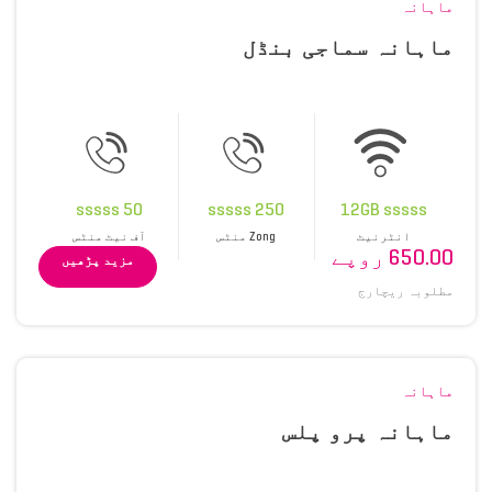
ماہانہ
ماہانہ سماجی بنڈل
50 sssss
250 sssss
12GB sssss
انٹرنیٹ
Zong منٹس
آف نیٹ منٹس
650.00 روپے
مزید پڑھیں
مطلوبہ ریچارج
ماہانہ
ماہانہ پرو پلس