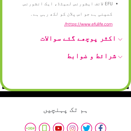
EFU لائف ایشورنس لمیٹڈ، ایک انشورنس
کمپنی ہے جو اس پلان کو لکھ رہی ہے۔
https://www.efulife.com/
اکثر پوچھے گئے سوالات
شرائط و ضوابط
ہم تک پہنچیں