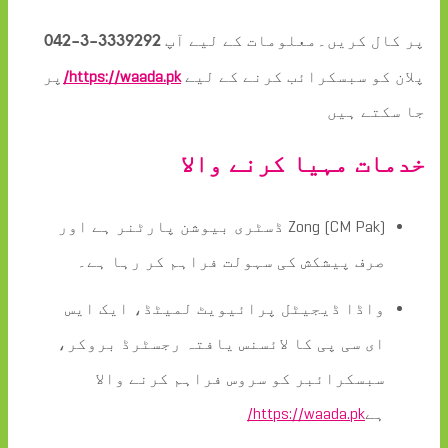
پر کال کریں۔معلومات کے لیے آپ
3339292-3-042
پلان کو سبسکرائب کرنے کے لیے
https://waada.pk/
پر
جا سکتے ہیں
خدمات مہیا کرنے والا
Zong (CM Pak) ڈسٹری بیوشن پارٹنر ہے اور
صرف پیشکش کی سہولت فراہم کر رہا ہے۔
واڈا ڈیجیٹل پرائیویٹ لمیٹڈ، ایک ایس
ای سی پی کا لائسنس یافتہ رجسٹرڈ بروکر،
سبسکرائبر کو سروس فراہم کرنے والا
ہے
https://waada.pk/