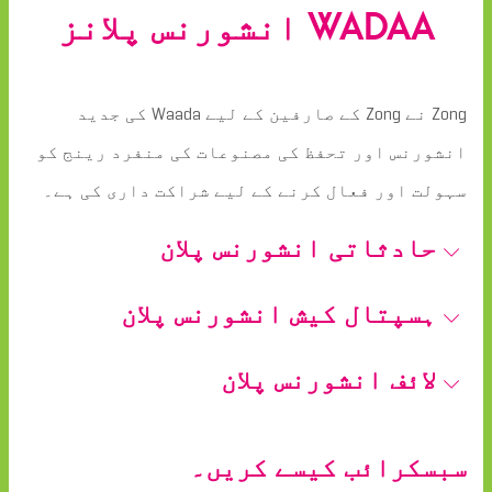
WADAA انشورنس پلانز
Zong نے Zong کے صارفین کے لیے Waada کی جدید
انشورنس اور تحفظ کی مصنوعات کی منفرد رینج کو
سہولت اور فعال کرنے کے لیے شراکت داری کی ہے۔
حادثاتی انشورنس پلان
ہسپتال کیش انشورنس پلان
لائف انشورنس پلان
سبسکرائب کیسے کریں۔