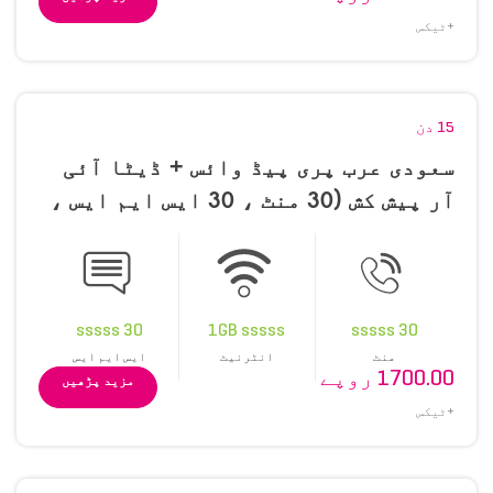
+ٹیکس
15 دن
سعودی عرب پری پیڈ وائس + ڈیٹا آئی
آر پیش کش (30 منٹ ، 30 ایس ایم ایس ،
1 جی بی)
30 sssss
1GB sssss
30 sssss
منٹ
انٹرنیٹ
ایس ایم ایس
1700.00 روپے
مزید پڑھیں
+ٹیکس