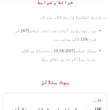
شرائط و ضوابط
درج ذیل ٹیکسز/ چارجز لاگو ہوں گے
ہر ریچارج پر ایڈوانس انکم ٹیکس
(AIT)
کی
شرح
%15
لاگو ہوتی ہے۔
سیلز ٹیکس
(GST)
19.5%
استعمال پر لاگو
ہوتا ہے (اگر قابل اطلاق ہو)۔
ہوٹ بنڈلز
15 دن
UK پری پیڈ وائس اور ڈیٹا رومنگ آفر