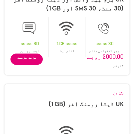
(30 منٹ، 30 SMS اور 1GB)
30 sssss
1GB sssss
30 sssss
بین الاقوامی منٹس
انٹرنیٹ
ایس ایم ایس
2000.00 روپے
مزید پڑھیں
+ٹیکس
15 دن
UK ڈیٹا رومنگ آفر (1GB)