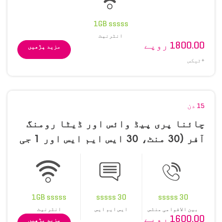
1GB sssss
انٹرنیٹ
1800.00 روپے
مزید پڑھیں
+ٹیکس
15 دن
چائنا پری پیڈ وائس اور ڈیٹا رومنگ
آفر (30 منٹ، 30 ایس ایم ایس اور 1 جی
بی)
1GB sssss
30 sssss
30 sssss
بین الاقوامی منٹس
ایس ایم ایس
انٹرنیٹ
1600.00 روپے
مزید پڑھیں