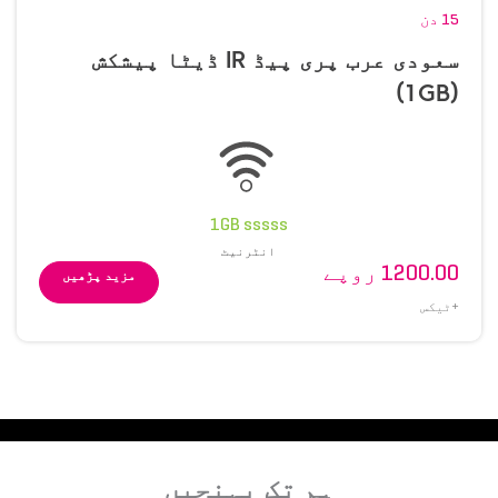
15 دن
سعودی عرب پری پیڈ IR ڈیٹا پیشکش
(1GB)
1GB sssss
انٹرنیٹ
1200.00 روپے
مزید پڑھیں
+ٹیکس
ہم تک پہنچیں