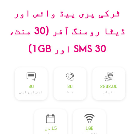
ٹرکی پری پیڈ وائس اور
ڈیٹا رومنگ آفر (30 منٹ،
30 SMS اور 1GB)
30
30
2232.00
+ٹیکس
منٹ
ایس ایم ایس
1GB
15 دن
انٹرنیٹ
معیاد