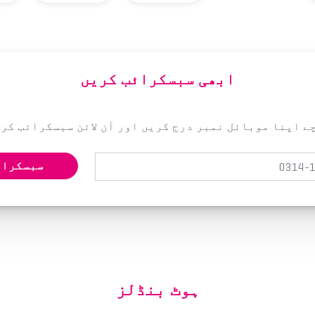
ابھی سبسکرائب کریں
ے اپنا موبائل نمبر درج کریں اور آن لائن سبسکرائب کری
سبسکرائ
ہوٹ بنڈلز