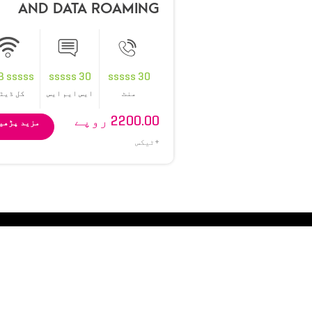
AND DATA ROAMING
FFER (30 IR MINUTES,30
SMS AND 1 GB )
B sssss
30 sssss
30 sssss
منٹ
ایس ایم ایس
کل ڈیٹ
2200.00 روپے
مزید پڑھی
+ٹیکس