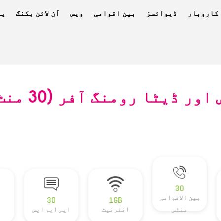
کاروبار
ڈیوائسز
بین اقوامی
ویس
آن لائن بکنگ
پے
30
بین الاقوامی
30
1GB
منٹس
انٹرنیٹ
ایس ایم ایس