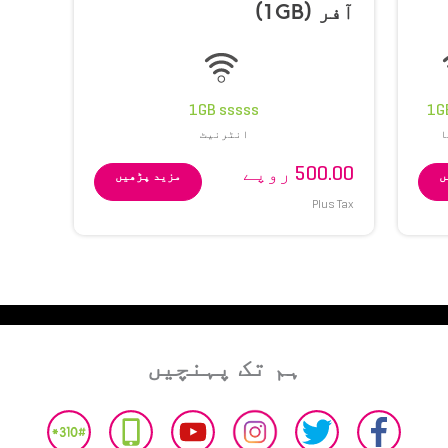
آفر (1GB)
O
1GB sssss
1G
ا
انٹرنیٹ
500.00 روپے
ں
مزید پڑھیں
Plus Tax
ہم تک پہنچیں