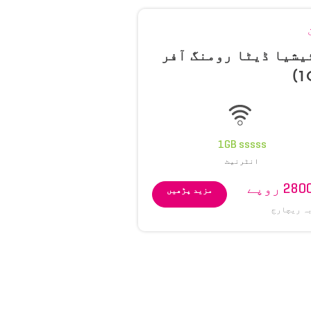
ئیشیا ڈیٹا رومنگ آفر
1GB sssss
انٹرنیٹ
2 روپے
مزید پڑھیں
ہ ریچارج