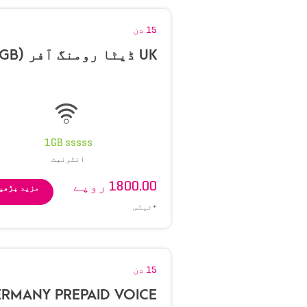
15 دن
UK ڈیٹا رومنگ آفر (1GB)
1GB sssss
انٹرنیٹ
1800.00 روپے
مزید پڑھی
+ٹیکس
15 دن
RMANY PREPAID VOICE