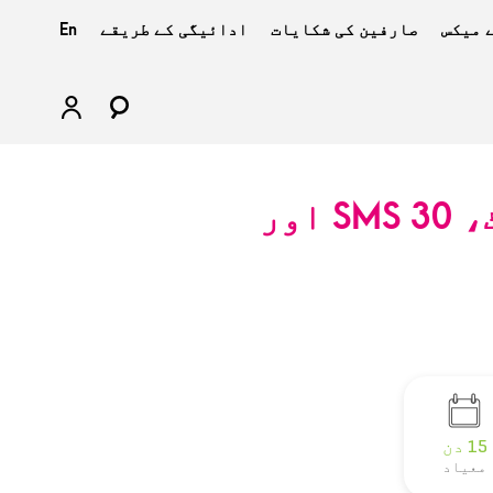
 میکس
صارفین کی شکایات
ادائیگی کے طریقے
En
UK پری پیڈ وائس اور ڈیٹا رومنگ آفر (30 منٹ، 30 SMS اور
15 دن
معیاد