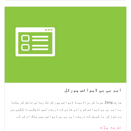
ایم بی بی ڈیوائس پورٹل
صارف Zong موبائل براڈبینڈ ڈیوائس پورٹل تک رسائی حاصل کر سکتا
ہے ایم بی بی ڈیوائس کو وائی فائی کے ذریعے لیپ ٹاپ/موبائل/پی سی
سے جوڑ کر یا کیبل کے ذریعے ایم بی بی ڈیوائس میں پلگ ان کر کے
مزید پڑھ