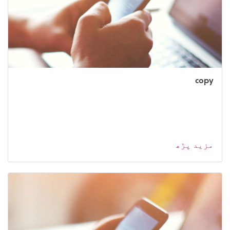
copy
مزید پڑھ