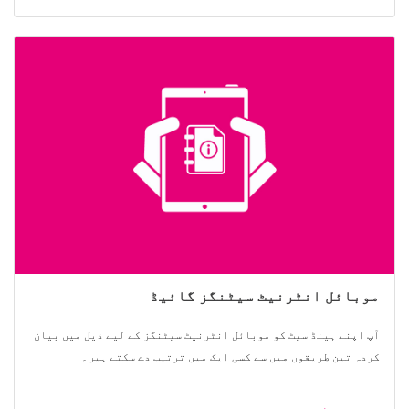
موبائل انٹرنیٹ سیٹنگز گائیڈ
آپ اپنے ہینڈ سیٹ کو موبائل انٹرنیٹ سیٹنگز کے لیے ذیل میں بیان
کردہ تین طریقوں میں سے کسی ایک میں ترتیب دے سکتے ہیں۔