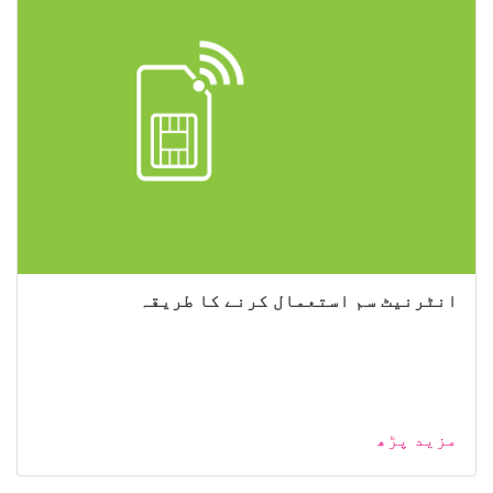
انٹرنیٹ سم استعمال کرنے کا طریقہ
مزید پڑھ