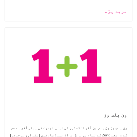
مزید پڑھ
ون پلس ون
ون پلس ون ون پلس ون آفر انڈسٹری کی اپنی نوعیت کی پہلی آفر ہے جس
کے ذریعے Zong کے تمام موبائل براڈ بینڈ صارفین (نئے اور موجودہ)