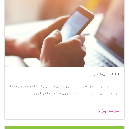
انٹرنیٹ سم
انٹرنیٹ سم منافع بخش بنڈلز اور سستی قیمتوں کے ساتھ خصوصی ڈیٹا
سم ہے۔ اپنی انٹرنیٹ سم سے بہترین فائدہ حاصل کریں۔
مزید پڑھ