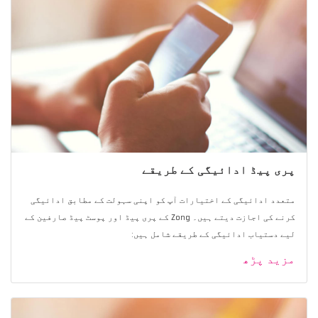
پری پیڈ ادائیگی کے طریقے
متعدد ادائیگی کے اختیارات آپ کو اپنی سہولت کے مطابق ادائیگی
کرنے کی اجازت دیتے ہیں۔ Zong کے پری پیڈ اور پوسٹ پیڈ صارفین کے
لیے دستیاب ادائیگی کے طریقے شامل ہیں:
مزید پڑھ