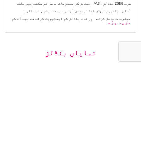
صرف ZONG بنڈلز، VAS، پیکجز کی معلومات حاصل کر سکتے ہیں بلکہ
آسان ایکٹیویشن/ڈی ایکٹیویشن آپشن بھی دستیاب ہے۔ مطلوبہ
معلومات حاصل کرنے اور ٹاپ بنڈلز کو ایکٹیویٹ کرنے کے لیے آپ کو
مزید پڑھ
صرف ایک پیکیج کا نام/کی ورڈ 310 پر بھیجنا ہوگا، Y leg SMS پر "Y"
کے ساتھ جواب دیں۔
نمایاں بنڈلز
ہفتہ وار
ہفتہ وار کال