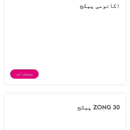
اکانومی پیکج
سبسکرائب
ZONG 30 پیکج