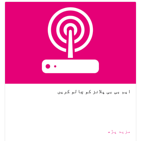
ایم بی بی پلانز کو چالو کریں
مزید پڑھ