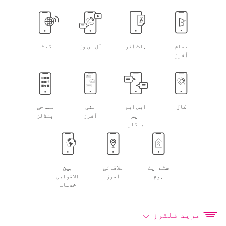
تمام
ہاٹ آفر
آل ان ون
ڈیٹا
آفرز
کال
ایس ایم
منی
سماجی
ایس
آفرز
بنڈلز
بنڈلز
سٹے ایٹ
علاقائی
بین
ہوم
آفرز
الاقوامی
خدمات
مزید فلٹرز