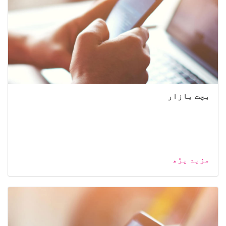
بچت بازار
مزید پڑھ