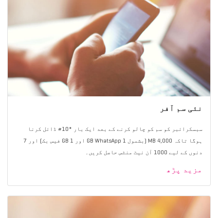
نئی سم آفر
سبسکرائبر کو سم کو چالو کرنے کے بعد ایک بار *10# ڈائل کرنا
ہوگا تاکہ 4,000 MB (بشمول 1 GB WhatsApp اور 1 GB فیس بک) اور 7
دنوں کے لیے 1000 آن نیٹ منٹس حاصل کریں۔
مزید پڑھ