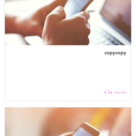
copycopy
مزید پڑھ