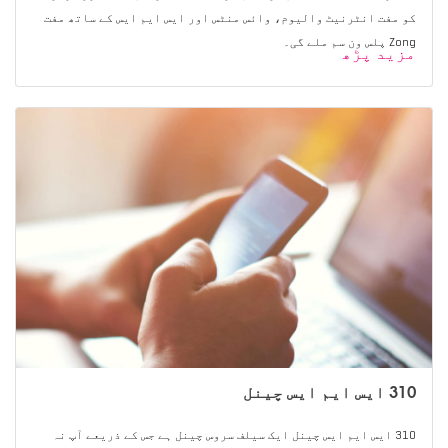
کو مفت انٹرنیٹ والیوم، وائس منٹس اور ایس ایم ایس کے ساتھ مفت
Zong پلس ون سم ملے گی۔
مزید پڑھ
310 ایس ایم ایس چینل
310 ایس ایم ایس چینل ایک سیلف سروس چینل ہے جس کے ذریعے آپ نہ