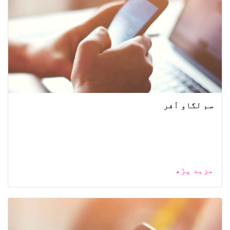
سم لگاو آفر
مزید پڑھ