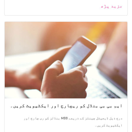
مزید پڑھ
ایم بی بی بنڈل کو ریچارج اور ایکٹیویٹ کریں۔
درج ذیل ڈیجیٹل چینلز کے ذریعے MBB بنڈلز کو ری چارج اور
ایکٹیویٹ کریں۔