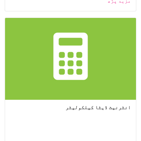
مزید پڑھ
انٹرنیٹ ڈیٹا کیلکولیٹر