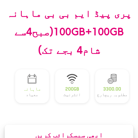
پری پیڈ ایم بی بی ماہانہ
100GB+100GB(صبح4سے
شام4 بجے تک)
3300.00
200GB
ماہانہ
مطلوبہ ریچارج
انٹرنیٹ
معیاد
ابھی سبسکرائب کریں