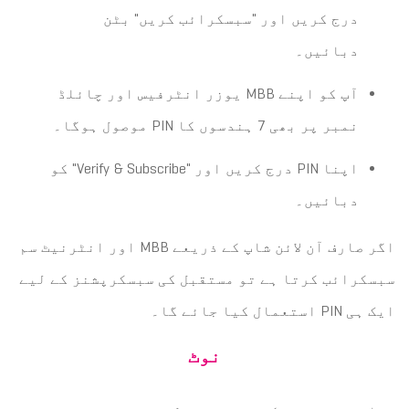
درج کریں اور "سبسکرائب کریں" بٹن
دبائیں۔
آپ کو اپنے MBB یوزر انٹرفیس اور چائلڈ
نمبر پر بھی 7 ہندسوں کا PIN موصول ہوگا۔
اپنا PIN درج کریں اور "Verify & Subscribe" کو
دبائیں۔
اگر صارف آن لائن شاپ کے ذریعے MBB اور انٹرنیٹ سم
سبسکرائب کرتا ہے تو مستقبل کی سبسکرپشنز کے لیے
ایک ہی PIN استعمال کیا جائے گا۔
نوٹ