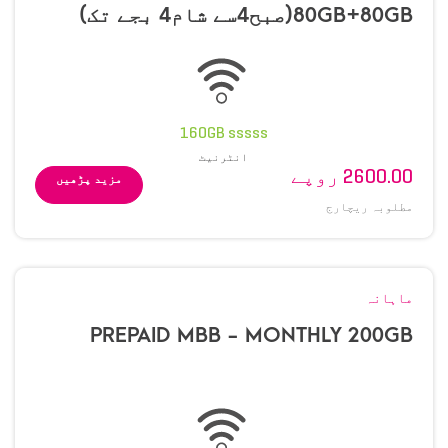
80GB+80GB(صبح4سے شام4 بجے تک)
160GB sssss
انٹرنیٹ
2600.00 روپے
مزید پڑھیں
مطلوبہ ریچارج
ماہانہ
PREPAID MBB - MONTHLY 200GB