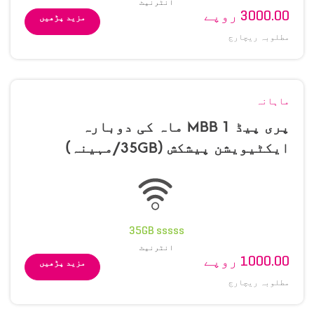
انٹرنیٹ
3000.00 روپے
مزید پڑھیں
مطلوبہ ریچارج
ماہانہ
پری پیڈ MBB 1 ماہ کی دوبارہ
ایکٹیویشن پیشکش (35GB/مہینہ)
35GB sssss
انٹرنیٹ
1000.00 روپے
مزید پڑھیں
مطلوبہ ریچارج