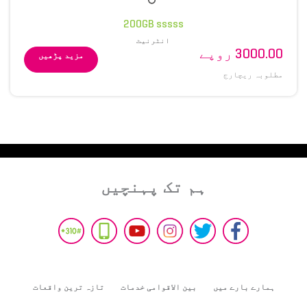
200GB sssss
انٹرنیٹ
3000.00 روپے
مزید پڑھیں
مطلوبہ ریچارج
ہم تک پہنچیں
ہمارے بارے میں
بین الاقوامی خدمات
تازہ ترین واقعات