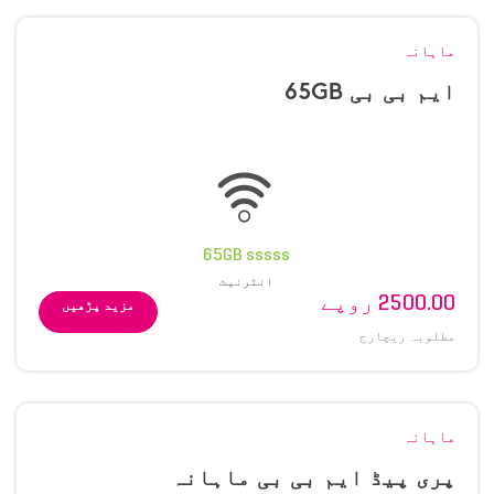
ماہانہ
ایم بی بی 65GB
65GB sssss
انٹرنیٹ
2500.00 روپے
مزید پڑھیں
مطلوبہ ریچارج
ماہانہ
پری پیڈ ایم بی بی ماہانہ