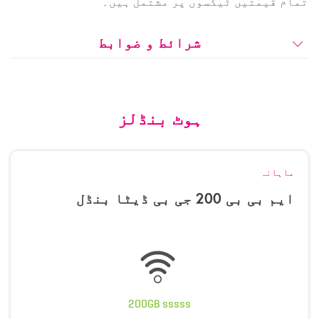
تمام قیمتیں ٹیکسوں پر مشتمل ہیں۔
شرائط و ضوابط
ہوٹ بنڈلز
ماہانہ
ایم بی بی 200 جی بی ڈیٹا بنڈل
200GB sssss