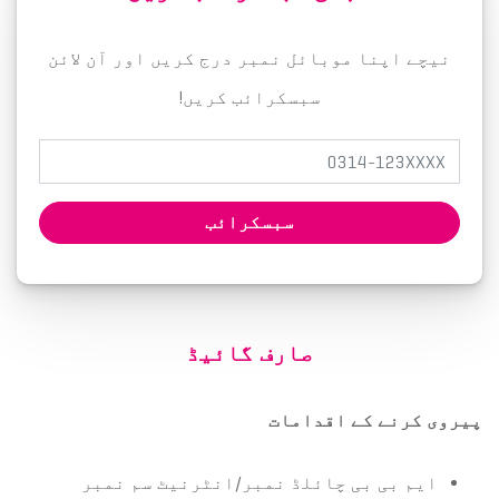
نیچے اپنا موبائل نمبر درج کریں اور آن لائن
سبسکرائب کریں!
سبسکرائب
صارف گائیڈ
پیروی کرنے کے اقدامات
ایم بی بی چائلڈ نمبر/انٹرنیٹ سم نمبر