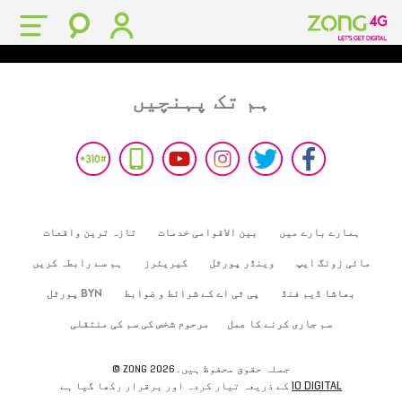
ہم تک پہنچیں
ہمارے بارے میں
بین الاقوامی خدمات
تازہ ترین واقعات
مائی زونگ ایپ
وینڈر پورٹل
کیریئرز
ہم سے رابطہ کریں
بھاشا ڈیم فنڈ
پی ٹی اے کے شرائط و ضوابط
BYN پورٹل
سم جاری کرنے کا عمل
مرحوم شخص کی سم کی منتقلی
© ZONG 2026جملہ حقوق محفوظ ہیں۔
IO DIGITAL
کے ذریعہ تیار کردہ اور برقرار رکھا گیا ہے