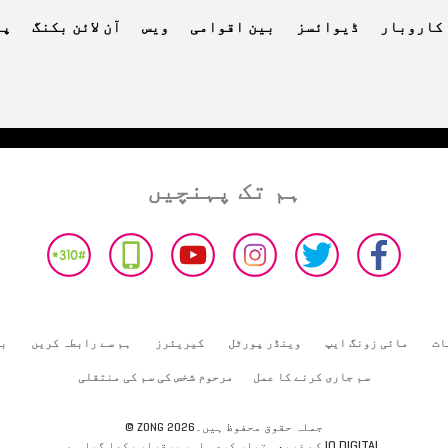
کاروبار
ڈیوائسز
بین اقوامی
ویس
آن لائن بکنگ
پے
ہم تک پہنچیں
ات
مائی زونگ ایپ
وینڈر پورٹل
کیریئرز
ہم سے رابطہ کریں
بھ
سم جاری کرنے کا عمل
مرحوم شخص کی سم کی منتقلی
© ZONG 2026جملہ حقوق محفوظ ہیں۔
IO DIGITAL
کے ذریعہ تیار کردہ اور برقرار رکھا گیا ہے