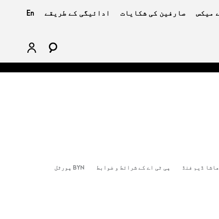
 میکس
صارفین کی شکایات
ادائیگی کے طریقے
En
اشا ڈیم فنڈ
پی ٹی اے کے شرائط و ضوابط
BYN پورٹل