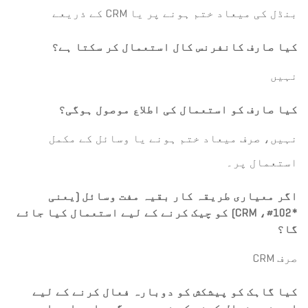
بنڈل کی میعاد ختم ہونے پر یا CRM کے ذریعے
کیا صارف کانفرنس کال استعمال کر سکتا ہے؟
نہیں
کیا صارف کو استعمال کی اطلاع موصول ہوگی؟
نہیں، صرف میعاد ختم ہونے یا وسائل کے مکمل
استعمال پر۔
اگر معیاری طریقہ کار بقیہ مفت وسائل (یعنی
*102#، CRM) کو چیک کرنے کے لیے استعمال کیا جائے
گا؟
صرف CRM
کیا گاہک کو پیشکش کو دوبارہ فعال کرنے کے لیے