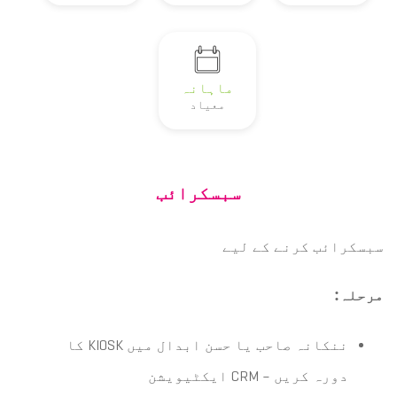
ماہانہ
معیاد
سبسکرائب
سبسکرائب کرنے کے لیے
مرحلہ
:
ننکانہ صاحب یا حسن ابدال میں KIOSK کا
دورہ کریں – CRM ایکٹیویشن