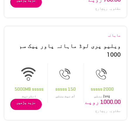
مزید پڑھیں
مطلوبہ ریچارج
ماہانہ
ویلیو پری لوڈ ماہانہ پاور پیک سم
1000
5000MB sssss
150 sssss
2000 sssss
Zong منٹس
آف نیٹ منٹس
انٹرنیٹ
1000.00 روپے
مزید پڑھیں
مطلوبہ ریچارج