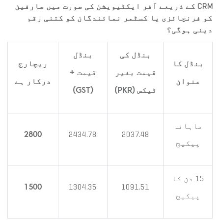
CRM کے ذریعے آفر ایکٹیویشن کی صورت میں صارفین
کو فرنچائزی یا کسٹمر نمائندگان کو کتنی رقم
دینی ہوگی؟
بنڈل کی
بنڈل
بنڈل کا
ریچارج
قیمت بغیر
قیمت +
عنوان
درکار ہے
ٹیکس (PKR)
(GST)
ماہانہ
2434.78
2037.48
2800
پیکیج
15 دن کا
1304.35
1091.51
1500
پیکیج