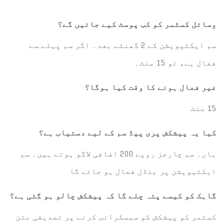
وسائل کسٹمر کو کب پوسٹ کیے جائیں گے؟
سم ایکٹیویشن کے 2 گھنٹے بعد۔ اگر سم پہلے سے
فعال ہے، تو 15 منٹ۔
غیر فعال ہونے کا وقت کیا ہوگا؟
15 منٹ
کیا یہ پیشکش پری پیڈ سم کے لیے دستیاب ہے؟
ہاں۔ سم چارجز روپے 200 اضافی لاگو ہوتے ہیں۔ سم
ایکٹیویشن پر بنڈل فعال ہو جائے گا
گاہک کو کیسے پتہ چلے گا کہ پیشکش چالو ہو گئی ہے؟
کسٹمر کو پیشکش کو سبسکرائب کرنے پر تصدیقی متن