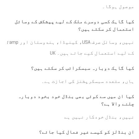
موصول ہوگا۔
کیا گاہک کسی دوسرے ملک کے لیے پیشکش کے وسائل
استعمال کر سکتے ہیں؟
نہیں، وسائل صرف USA، کینیڈا، ہندوستان اور amp؛
کے لیے استعمال کیے جاتے ہیں۔ UK
کیا گاہک دوبارہ سبسکرائب کر سکتے ہیں؟
ہاں، متعدد سبسکرپشنز کی اجازت ہے۔
کیا ان میں سے کوئی بھی بنڈل خود بخود دوبارہ
چلنے والا ہے؟
نہیں، بنڈل خودکار نہیں ہے
ان بنڈلز کو کیسے غیر فعال کیا جائے؟