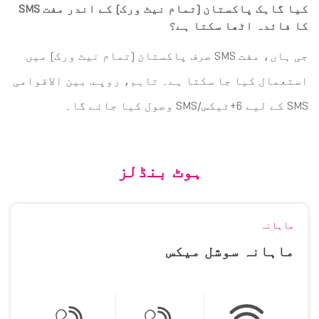
کیا گاہک پاکستان (تمام نیٹ ورک) کے اندر مفت SMS
کا فائدہ اٹھا سکتا ہے؟
جی ہاں، مفت SMS صرف پاکستان (تمام نیٹ ورک) میں
استعمال کیا جا سکتا ہے۔ تاہم، روپے. بین الاقوامی
SMS کے لیے 6+ٹیکس/SMS وصول کیا جائے گا۔
ہوٹ بنڈلز
ماہانہ
ماہانہ سوشل میکس