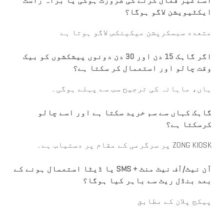
اسے غیر فعال کرنے کی ضرورت ہوگی یا براہ راست
ایکٹیویشن لاگو ہوگا؟
متعدد سبسکرپشن میکینکس لاگو ہوتا ہے
اگر گاہک 15 دن اور 30 ​​دن دونوں پیشکشوں کو بیک
وقت چالو اور استعمال کر سکتا ہے؟
ہاں، ماہانہ کی ترجیح سب سے پہلے ہوگی۔
گاہک کہاں سے سم خرید سکتا ہے اور اسے چالو
کرسکتا ہے؟
ZONG KIOSK پر سرگرمی کے مقام پر دستیاب ہے۔
آن نیٹ/آف نیٹ منٹ + SMS یا ڈیٹا استعمال ہونے کے
بعد بنڈل ریٹ سے باہر کیا ہوگا؟
پیکج پلان کے مطابق