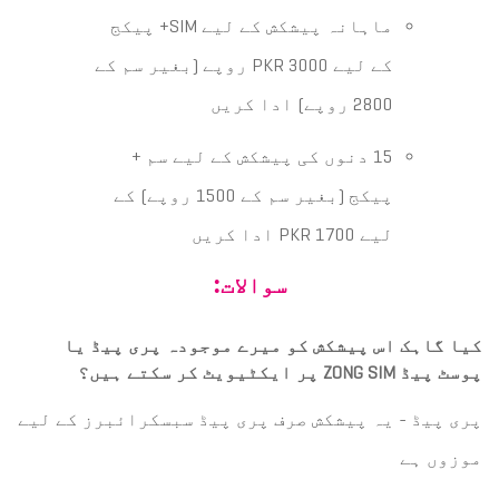
ماہانہ پیشکش کے لیے SIM+ پیکج
کے لیے PKR 3000 روپے (بغیر سم کے
2800 روپے) ادا کریں
15 دنوں کی پیشکش کے لیے سم +
پیکج (بغیر سم کے 1500 روپے) کے
لیے PKR 1700 ادا کریں
سوالات:
کیا گاہک اس پیشکش کو میرے موجودہ پری پیڈ یا
پوسٹ پیڈ ZONG SIM پر ایکٹیویٹ کر سکتے ہیں؟
پری پیڈ - یہ پیشکش صرف پری پیڈ سبسکرائبرز کے لیے
موزوں ہے