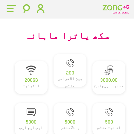
سکھ یاترا ماہانہ
200
بین الاقوامی
200GB
3000.00
مطلوبہ ریچارج
منٹس
انٹرنیٹ
5000
5000
500
آف نیٹ منٹس
Zong منٹس
ایس ایم ایس