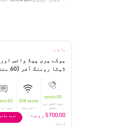
ماہانہ
یوکے پری پیڈ وائس اور
ڈیٹا رومنگ آفر (60 
60 SMS اور 3GB)
60 sssss
60 sssss
3GB sssss
بین الاقوامی
منٹس
انٹرنیٹ
ایس ایم 
5700.00 روپے
مزید پڑھی
+ٹیکس