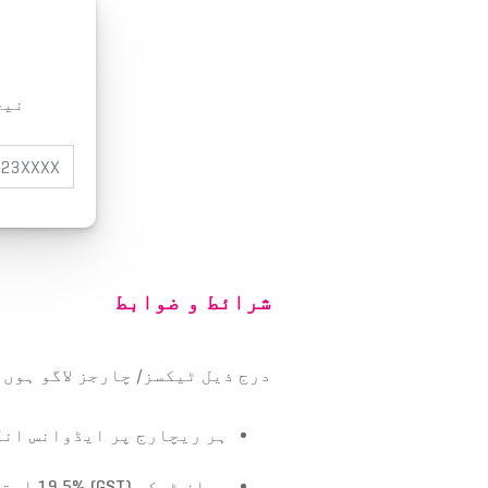
نیچ
شرائط و ضوابط
درج ذیل ٹیکسز/ چارجز لاگو ہوں 
ہر ریچارج پر ایڈوانس ان
سیلز ٹیکس
(GST)
19.5%
استعم