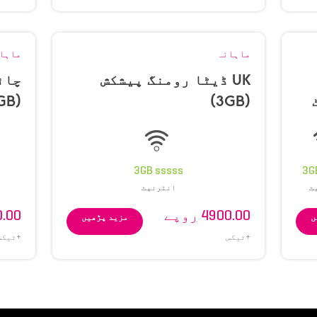
ماہانہ
ماہا
UK ڈیٹا رومنگ پیشکش
چائ
منٹ
(3GB)
(3GB)
3GB sssss
3G
ٹ
انٹرنیٹ
4900.00 روپے
800.00
ں
مزید پڑھیں
+ٹیکس
+ٹیکس