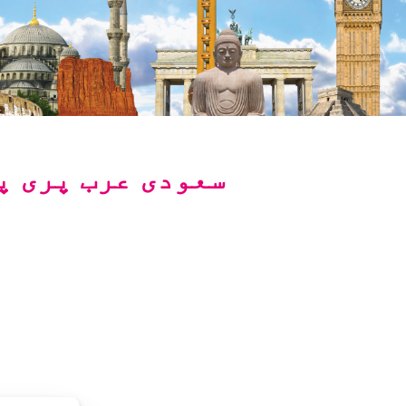
سعودی عرب پری پیڈ IR ڈیٹا پیشکش