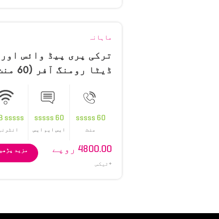
ماہانہ
ترکی پری پیڈ وائس اور
ڈیٹا رومنگ آفر (60 
60 SMS اور 3GB)
B sssss
60 sssss
60 sssss
منٹ
ایس ایم ایس
انٹرنی
4800.00 روپے
مزید پڑھی
+ٹیکس