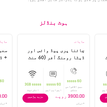
ہوٹ بنڈلز
ماہانہ
ماہا
چائنا پری پیڈ وائس اور
سعو
منٹ
ڈیٹا رومنگ آفر (60 منٹ
60 SMS اور 3GB)
60 SMS، 3GB)
60 sssss
60 sssss
3GB sssss
60 sssss
بین الاقوامی
ایس
منٹس
ایس ایم ایس
انٹرنیٹ
3900.00 روپے
200.00
ں
مزید پڑھیں
+ٹیکس
+ٹیکس