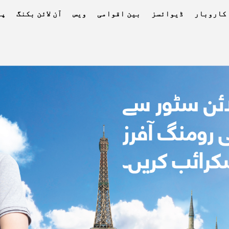
کاروبار
ڈیوائسز
بین اقوامی
ویس
آن لائن بکنگ
پے