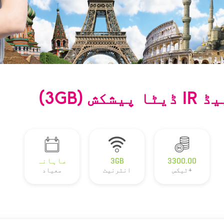
 (3GB)
3300.00
3GB
ماہانہ
+ٹیکس
انٹرنیٹ
معیاد