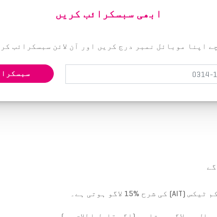
ابھی سبسکرائب کریں
ے اپنا موبائل نمبر درج کریں اور آن لائن سبسکرائب کری
سبسکرائ
گے
کم ٹیکس
(AIT)
کی شرح
%15
لاگو ہوتی ہے۔
ال پر لاگو ہوتا ہے (اگر قابل اطلاق ہو)۔