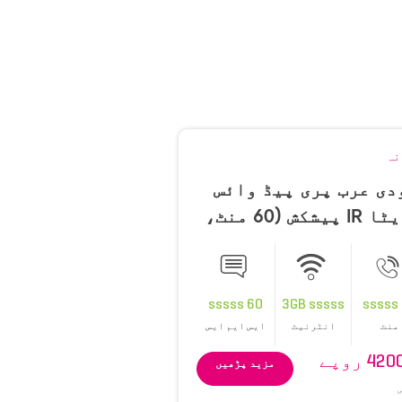
نہ
دی عرب پری پیڈ وائس
+ ڈیٹا IR پیشکش (60 منٹ،
60 sssss
3GB sssss
منٹ
انٹرنیٹ
ایس ایم ایس
4 روپے
مزید پڑھیں