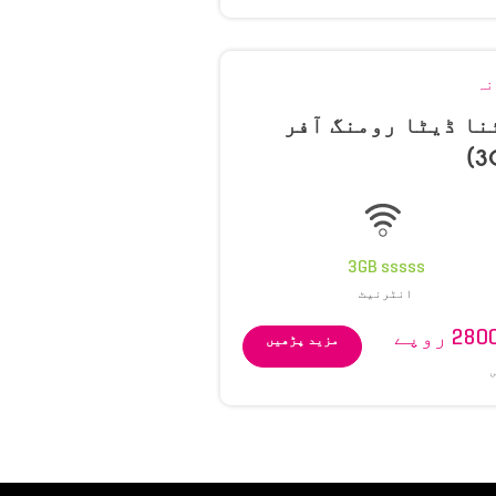
نہ
نا ڈیٹا رومنگ آفر
3GB sssss
انٹرنیٹ
2 روپے
مزید پڑھیں