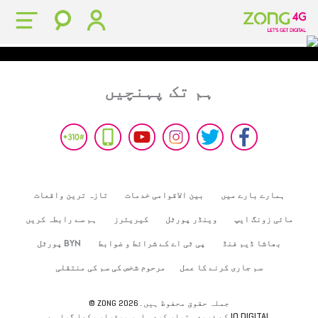
ہم تک پہنچیں
ہمارے بارے میں
بین الاقوامی خدمات
تازہ ترین واقعات
مائی زونگ ایپ
وینڈر پورٹل
کیریئرز
ہم سے رابطہ کریں
بھاشا ڈیم فنڈ
پی ٹی اے کے شرائط و ضوابط
BYN پورٹل
سم جاری کرنے کا عمل
مرحوم شخص کی سم کی منتقلی
© ZONG 2026جملہ حقوق محفوظ ہیں۔
IO DIGITAL
کے ذریعہ تیار کردہ اور برقرار رکھا گیا ہے