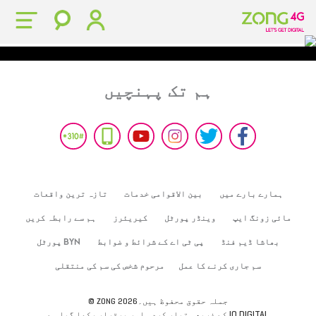
ہم تک پہنچیں
ہمارے بارے میں
بین الاقوامی خدمات
تازہ ترین واقعات
مائی زونگ ایپ
وینڈر پورٹل
کیریئرز
ہم سے رابطہ کریں
بھاشا ڈیم فنڈ
پی ٹی اے کے شرائط و ضوابط
BYN پورٹل
سم جاری کرنے کا عمل
مرحوم شخص کی سم کی منتقلی
© ZONG 2026جملہ حقوق محفوظ ہیں۔
IO DIGITAL
کے ذریعہ تیار کردہ اور برقرار رکھا گیا ہے