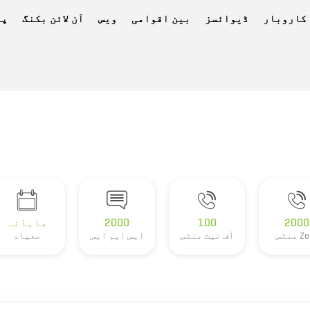
کاروبار
ڈیوائسز
بین اقوامی
ویس
آن لائن بکنگ
پے
2000
100
2000
ماہانہ
منٹس
آف نیٹ منٹس
ایس ایم ایس
معیاد