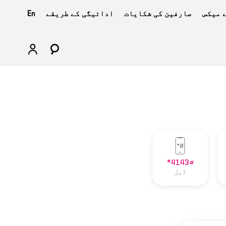
 میکس
صارفین کی شکایات
ادائیگی کے طریقے
En
*4143#
ڈیل