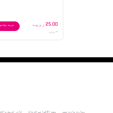
25.00 روپے
مزید پڑھی
+ٹیکس
ہمارے بارے میں
بین الاقوامی خدمات
تازہ ترین واقع