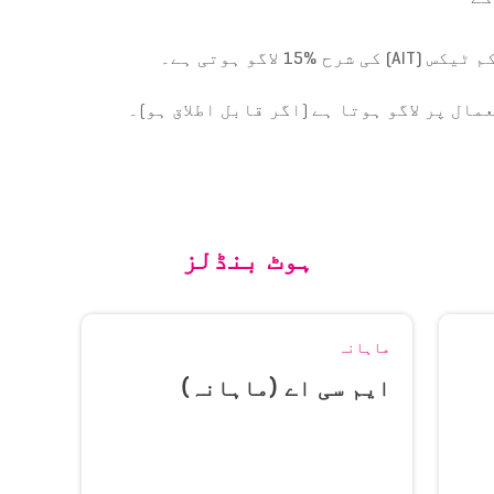
کم ٹیکس
(AIT)
کی شرح
%15
لاگو ہوتی ہے۔
ال پر لاگو ہوتا ہے (اگر قابل اطلاق ہو)۔
ہوٹ بنڈلز
ماہانہ
ایم سی اے (ماہانہ)