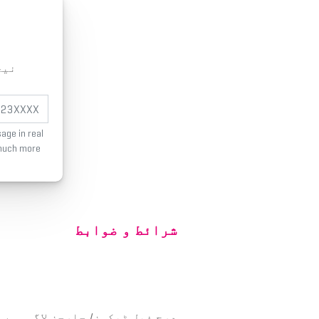
نیچ
age in real
much more!
شرائط و ضوابط
درج ذیل ٹیکسز/ چارجز لاگو ہوں 