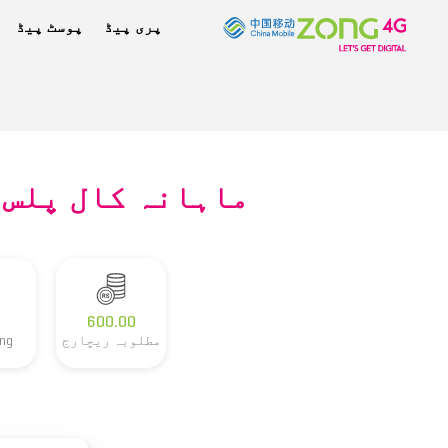
پری پیڈ
پوسٹ پیڈ
ماہانہ کال پلس
600.00
مطلوبہ ریچارج
Zong 