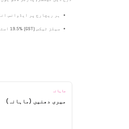
ہر ریچارج پر ایڈوانس ان
سیلز ٹیکس
(GST)
19.5%
استعم
ماہانہ
میری دھنیں (ماہانہ)