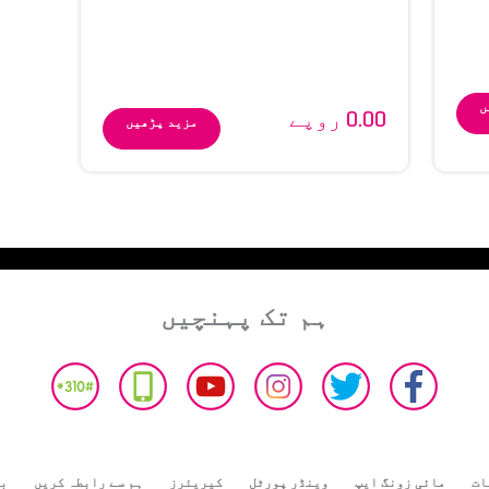
ں
0.00 روپے
مزید پڑھیں
ہم تک پہنچیں
ات
مائی زونگ ایپ
وینڈر پورٹل
کیریئرز
ہم سے رابطہ کریں
بھ