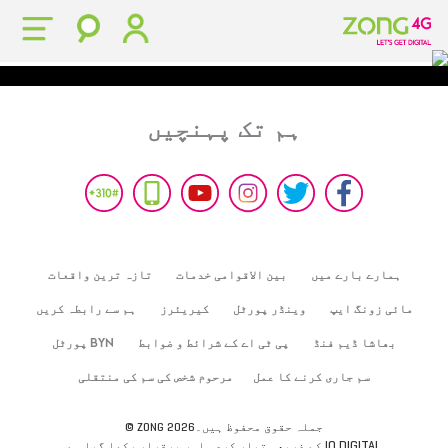
ہم تک پہنچیں
ہمارے بارے میں
بین الاقوامی خدمات
تازہ ترین واقعات
مائی زونگ ایپ
وینڈر پورٹل
کیریئرز
ہم سے رابطہ کریں
بھاشا ڈیم فنڈ
پی ٹی اے کے شرائط و ضوابط
BYN پورٹل
سم جاری کرنے کا عمل
مرحوم شخص کی سم کی منتقلی
© ZONG 2026جملہ حقوق محفوظ ہیں۔
IO DIGITAL
کے ذریعہ تیار کردہ اور برقرار رکھا گیا ہے