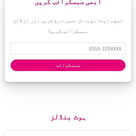
ابھی سبسکرائب کریں
نیچے اپنا موبائل نمبر درج کریں اور آن لائن
سبسکرائب کریں!
سبسکرائب
ہوٹ بنڈلز