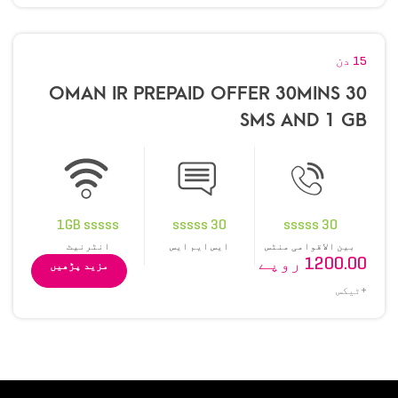
15 دن
OMAN IR PREPAID OFFER 30MINS 30
SMS AND 1 GB
1GB sssss
30 sssss
30 sssss
بین الاقوامی منٹس
ایس ایم ایس
انٹرنیٹ
1200.00 روپے
مزید پڑھیں
+ٹیکس