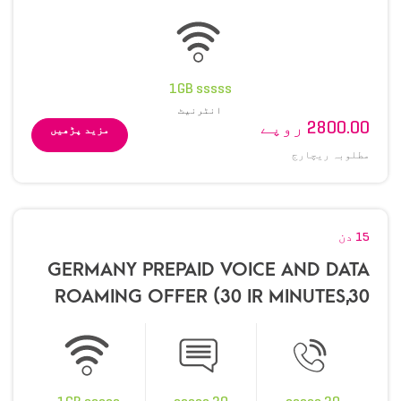
1GB sssss
انٹرنیٹ
2800.00 روپے
مزید پڑھیں
مطلوبہ ریچارج
15 دن
GERMANY PREPAID VOICE AND DATA
ROAMING OFFER (30 IR MINUTES,30
SMS AND 1 GB )