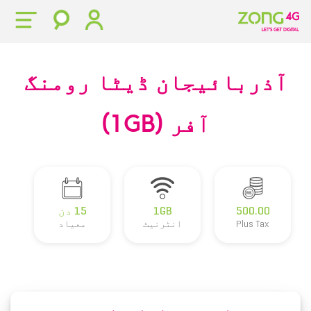
آذربائیجان ڈیٹا رومنگ
آفر (1GB)
500.00
1GB
15 دن
Plus Tax
انٹرنیٹ
معیاد