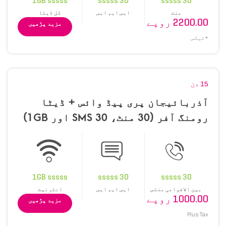
1GB sssss
30 sssss
30 sssss
منٹ
ایس ایم ایس
کل ڈیٹا
2200.00 روپے
مزید پڑھیں
+ٹیکس
15 دن
آذربائیجان پری پیڈ وائس + ڈیٹا
رومنگ آفر (30 منٹ، 30 SMS اور 1GB)
1GB sssss
30 sssss
30 sssss
بین الاقوامی منٹس
ایس ایم ایس
انٹرنیٹ
1000.00 روپے
مزید پڑھیں
Plus Tax