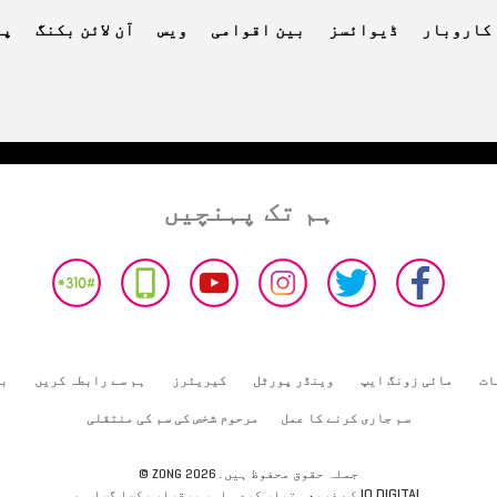
کاروبار
ڈیوائسز
بین اقوامی
ویس
آن لائن بکنگ
پے
ہم تک پہنچیں
ات
مائی زونگ ایپ
وینڈر پورٹل
کیریئرز
ہم سے رابطہ کریں
بھ
سم جاری کرنے کا عمل
مرحوم شخص کی سم کی منتقلی
© ZONG 2026جملہ حقوق محفوظ ہیں۔
IO DIGITAL
کے ذریعہ تیار کردہ اور برقرار رکھا گیا ہے