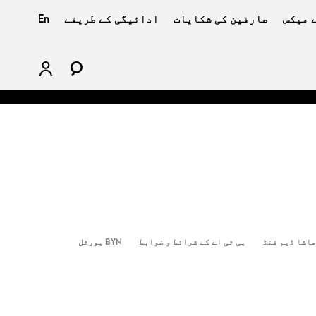
 میکس
صارفین کی شکایات
ادائیگی کے طریقے
En
اشا ڈیم فنڈ
پی ٹی اے کے شرائط و ضوابط
BYN پورٹل