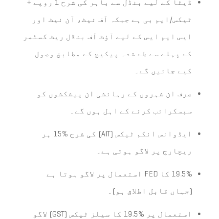
ڈیٹا کے لیے بنڈل سے باہر کی شرح 1 روپے +
ٹیکس/ایم بی ہے جبکہ آف نیٹ، آن نیٹ اور
ایس ایم ایس کے لیے آؤٹ آف بنڈل ریٹ کسٹمر
کے پہلے سے طے شدہ پیکیج کے مطابق وصول
کیے جائیں گے۔
صرف ان شہروں کے رہائشی ان پیشکشوں کو
سبسکرائب کرنے کے اہل ہوں گے۔
ایڈوانس انکم ٹیکس (AIT) کی شرح %15 ہر
ریچارج پر لاگو ہوتی ہے۔
19.5% کا FED استعمال پر لاگو ہوتا ہے
(جہاں قابل اطلاق ہو)۔
استعمال پر %19.5 کا سیلز ٹیکس (GST) لاگو