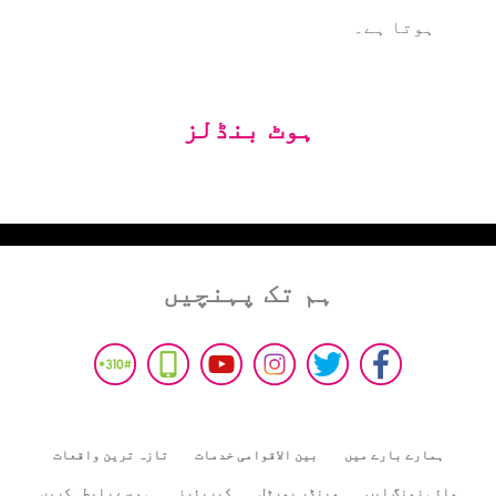
ہوتا ہے۔
ہوٹ بنڈلز
ہم تک پہنچیں
ہمارے بارے میں
بین الاقوامی خدمات
تازہ ترین واقعات
مائی زونگ ایپ
وینڈر پورٹل
کیریئرز
ہم سے رابطہ کریں