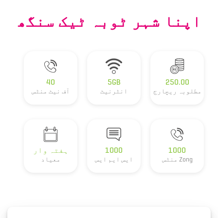
اپنا شہر ٹوبہ ٹیک سنگھ
40
5GB
250.00
مطلوبہ ریچارج
انٹرنیٹ
آف نیٹ منٹس
1000
1000
ہفتہ وار
Zong منٹس
ایس ایم ایس
معیاد