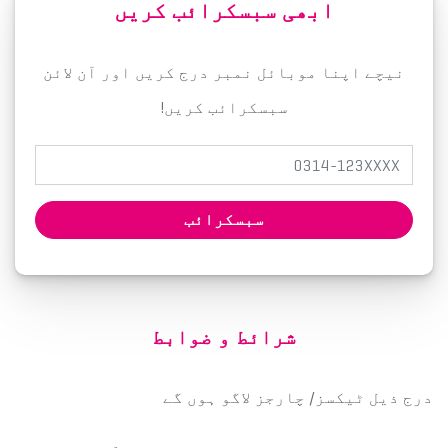
ابھی سبسکرائب کریں
نیچے اپنا موبائل نمبر درج کریں اور آن لائن
سبسکرائب کریں!
سبسکرائب
شرائط و ضوابط
درج ذیل ٹیکسز/ چارجز لاگو ہوں گے