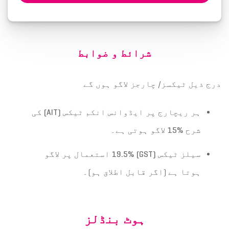
شرائط و ضوابط
درج ذیل ٹیکسز/ چارجز لاگو ہوں گے
ہر ریچارج پر ایڈوانس انکم ٹیکس
(AIT)
کی
شرح
%15
لاگو ہوتی ہے۔
سیلز ٹیکس
(GST)
19.5%
استعمال پر لاگو
ہوتا ہے (اگر قابل اطلاق ہو)۔
ہوٹ بنڈلز