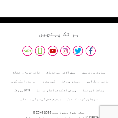
ہم تک پہنچیں
ہمارے بارے میں
بین الاقوامی خدمات
تازہ ترین واقعات
مائی زونگ ایپ
وینڈر پورٹل
کیریئرز
ہم سے رابطہ کریں
بھاشا ڈیم فنڈ
پی ٹی اے کے شرائط و ضوابط
BYN پورٹل
سم جاری کرنے کا عمل
مرحوم شخص کی سم کی منتقلی
© ZONG 2026جملہ حقوق محفوظ ہیں۔
IO DIGITAL
کے ذریعہ تیار کردہ اور برقرار رکھا گیا ہے