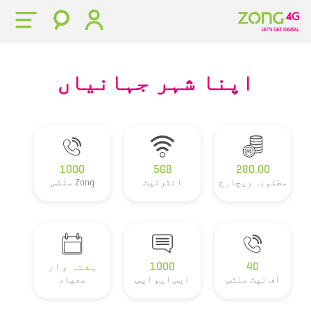
اپنا شہر جہانیاں
1000
5GB
280.00
مطلوبہ ریچارج
انٹرنیٹ
Zong منٹس
40
1000
ہفتہ وار
آف نیٹ منٹس
ایس ایم ایس
معیاد