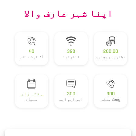
اپنا شہر عارف والا
40
3GB
260.00
مطلوبہ ریچارج
انٹرنیٹ
آف نیٹ منٹس
300
300
ہفتہ وار
Zong منٹس
ایس ایم ایس
معیاد