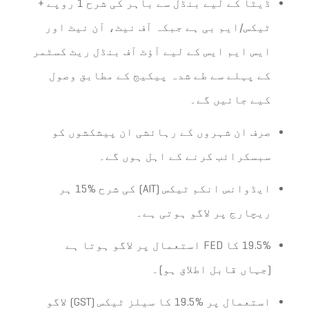
ڈیٹا کے لیے بنڈل سے باہر کی شرح 1 روپے +
ٹیکس/ایم بی ہے جبکہ آف نیٹ، آن نیٹ اور
ایس ایم ایس کے لیے آؤٹ آف بنڈل ریٹ کسٹمر
کے پہلے سے طے شدہ پیکیج کے مطابق وصول
کیے جائیں گے۔
صرف ان شہروں کے رہائشی ان پیشکشوں کو
سبسکرائب کرنے کے اہل ہوں گے۔
ایڈوانس انکم ٹیکس (AIT) کی شرح %15 ہر
ریچارج پر لاگو ہوتی ہے۔
19.5% کا FED استعمال پر لاگو ہوتا ہے
(جہاں قابل اطلاق ہو)۔
استعمال پر %19.5 کا سیلز ٹیکس (GST) لاگو