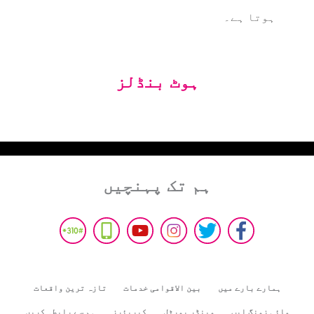
ہوتا ہے۔
ہوٹ بنڈلز
ہم تک پہنچیں
ہمارے بارے میں
بین الاقوامی خدمات
تازہ ترین واقعات
مائی زونگ ایپ
وینڈر پورٹل
کیریئرز
ہم سے رابطہ کریں