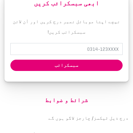
ابھی سبسکرائب کریں
نیچے اپنا موبائل نمبر درج کریں اور آن لائن
سبسکرائب کریں!
سبسکرائب
شرائط و ضوابط
درج ذیل ٹیکسز/ چارجز لاگو ہوں گے