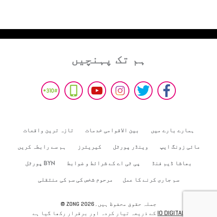
ہم تک پہنچیں
ہمارے بارے میں
بین الاقوامی خدمات
تازہ ترین واقعات
مائی زونگ ایپ
وینڈر پورٹل
کیریئرز
ہم سے رابطہ کریں
بھاشا ڈیم فنڈ
پی ٹی اے کے شرائط و ضوابط
BYN پورٹل
سم جاری کرنے کا عمل
مرحوم شخص کی سم کی منتقلی
© ZONG 2026جملہ حقوق محفوظ ہیں۔
IO DIGITAL
کے ذریعہ تیار کردہ اور برقرار رکھا گیا ہے