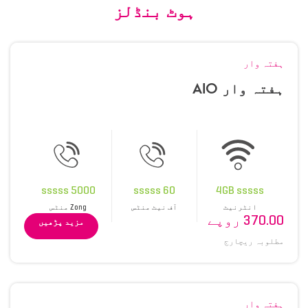
ہوٹ بنڈلز
ہفتہ وار
ہفتہ وار AIO
5000 sssss
60 sssss
4GB sssss
انٹرنیٹ
آف نیٹ منٹس
Zong منٹس
370.00 روپے
مزید پڑھیں
مطلوبہ ریچارج
ہفتہ وار