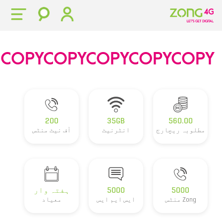
COPYCOPYCOPYCOPYCOPY
200
35GB
560.00
مطلوبہ ریچارج
انٹرنیٹ
آف نیٹ منٹس
5000
5000
ہفتہ وار
Zong منٹس
ایس ایم ایس
معیاد