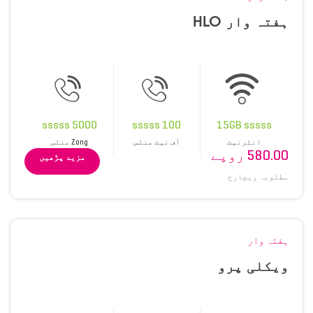
ہفتہ وار HLO
5000 sssss
100 sssss
15GB sssss
انٹرنیٹ
آف نیٹ منٹس
Zong منٹس
580.00 روپے
مزید پڑھیں
مطلوبہ ریچارج
ہفتہ وار
ویکلی پرو