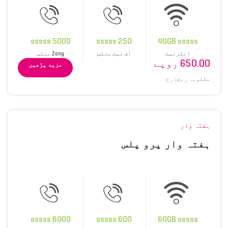
5000 sssss
250 sssss
40GB sssss
انٹرنیٹ
آف نیٹ منٹس
Zong منٹس
650.00 روپے
مزید پڑھیں
مطلوبہ ریچارج
ہفتہ وار
ہفتہ وار پرو پلس
6000 sssss
600 sssss
60GB sssss