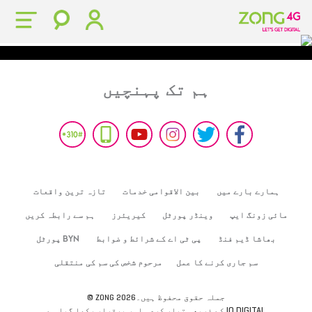
ہم تک پہنچیں
ہمارے بارے میں
بین الاقوامی خدمات
تازہ ترین واقعات
مائی زونگ ایپ
وینڈر پورٹل
کیریئرز
ہم سے رابطہ کریں
بھاشا ڈیم فنڈ
پی ٹی اے کے شرائط و ضوابط
BYN پورٹل
سم جاری کرنے کا عمل
مرحوم شخص کی سم کی منتقلی
© ZONG 2026جملہ حقوق محفوظ ہیں۔
IO DIGITAL
کے ذریعہ تیار کردہ اور برقرار رکھا گیا ہے