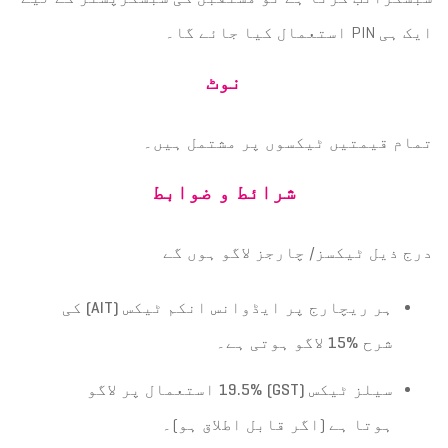
ایک ہی PIN استعمال کیا جائے گا۔
نوٹ
تمام قیمتیں ٹیکسوں پر مشتمل ہیں۔
شرائط و ضوابط
درج ذیل ٹیکسز/ چارجز لاگو ہوں گے
ہر ریچارج پر ایڈوانس انکم ٹیکس
(AIT)
کی
شرح
%15
لاگو ہوتی ہے۔
سیلز ٹیکس
(GST)
19.5%
استعمال پر لاگو
ہوتا ہے (اگر قابل اطلاق ہو)۔