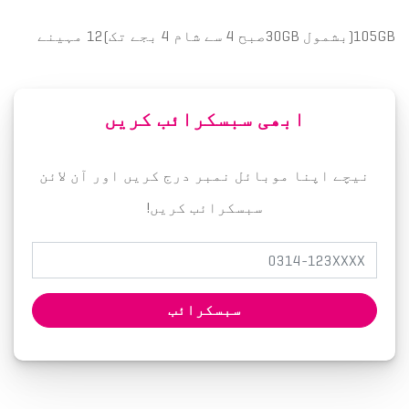
105GB(بشمول 30GBصبح 4 سے شام 4 بجے تک)12 مہینے
ابھی سبسکرائب کریں
نیچے اپنا موبائل نمبر درج کریں اور آن لائن
سبسکرائب کریں!
سبسکرائب