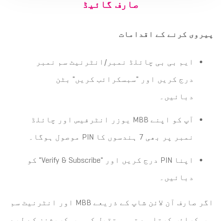
صارف گائیڈ
پیروی کرنے کے اقدامات
ایم بی بی چائلڈ نمبر/انٹرنیٹ سم نمبر
درج کریں اور "سبسکرائب کریں" بٹن
دبائیں۔
آپ کو اپنے MBB یوزر انٹرفیس اور چائلڈ
نمبر پر بھی 7 ہندسوں کا PIN موصول ہوگا۔
اپنا PIN درج کریں اور "Verify & Subscribe" کو
دبائیں۔
اگر صارف آن لائن شاپ کے ذریعے MBB اور انٹرنیٹ سم
سبسکرائب کرتا ہے تو مستقبل کی سبسکرپشنز کے لیے