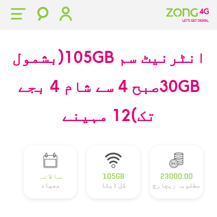
انٹرنیٹ سم 105GB(بشمول
30GBصبح 4 سے شام 4 بجے
تک)12 مہینے
23000.00
105GB
سالانہ
مطلوبہ ریچارج
کل ڈیٹا
معیاد