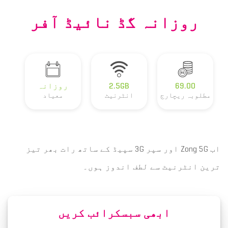
روزانہ گڈ نائیڈ آفر
69.00
2.5GB
روزانہ
مطلوبہ ریچارج
انٹرنیٹ
معیاد
اب Zong 5G اور سپر 3G سپیڈ کے ساتھ رات بھر تیز
ترین انٹرنیٹ سے لطف اندوز ہوں۔
ابھی سبسکرائب کریں