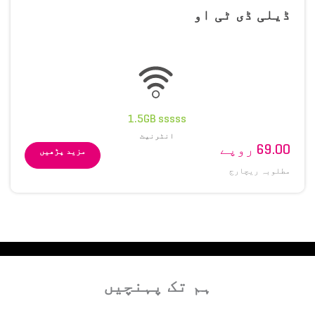
ڈیلی ڈی ٹی او
1.5GB sssss
انٹرنیٹ
69.00 روپے
مزید پڑھیں
مطلوبہ ریچارج
ہم تک پہنچیں