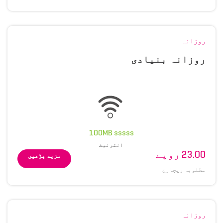
روزانہ
روزانہ بنیادی
100MB sssss
انٹرنیٹ
23.00 روپے
مزید پڑھیں
مطلوبہ ریچارج
روزانہ