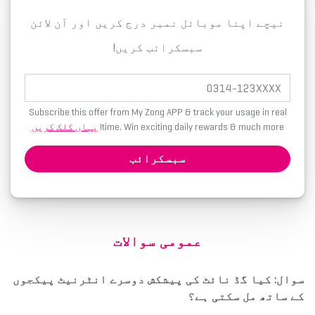
نیچے اپنا موبائل نمبر درج کریں اور آن لائن
سبسکرائب کریں!
Subscribe this offer from My Zong APP & track your usage in real
time. Win exciting daily rewards & much more!
یہاں کلک کریں
سبسکرائب
عمومی سوالات
سوال: کیا گڈ نائٹ کی پیشکش دوسرے انٹرنیٹ پیکجوں
کے ساتھ مل سکتی ہے؟