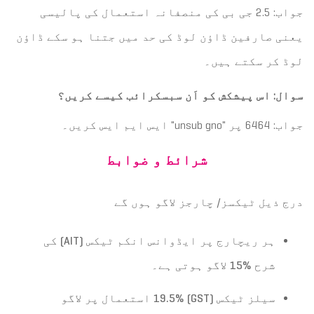
جواب: 2.5 جی بی کی منصفانہ استعمال کی پالیسی
یعنی صارفین ڈاؤن لوڈ کی حد میں جتنا ہو سکے ڈاؤن
لوڈ کر سکتے ہیں۔
سوال: اس پیشکش کو اَن سبسکرائب کیسے کریں؟
جواب: 6464 پر "unsub gno" ایس ایم ایس کریں۔
شرائط و ضوابط
درج ذیل ٹیکسز/ چارجز لاگو ہوں گے
ہر ریچارج پر ایڈوانس انکم ٹیکس
(AIT)
کی
شرح
%15
لاگو ہوتی ہے۔
سیلز ٹیکس
(GST)
19.5%
استعمال پر لاگو