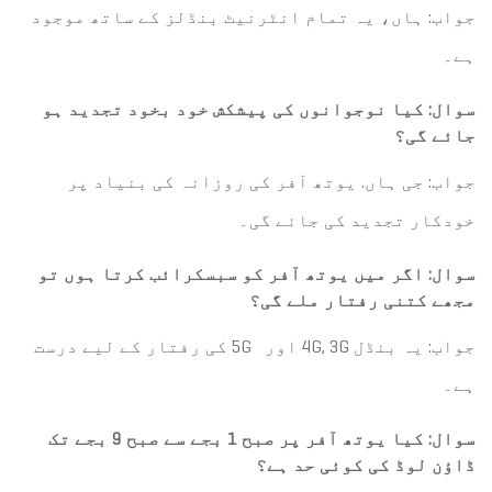
جواب: ہاں، یہ تمام انٹرنیٹ بنڈلز کے ساتھ موجود
ہے۔
سوال: کیا نوجوانوں کی پیشکش خود بخود تجدید ہو
جائے گی؟
جواب: جی ہاں. یوتھ آفر کی روزانہ کی بنیاد پر
خودکار تجدید کی جائے گی۔
سوال: اگر میں یوتھ آفر کو سبسکرائب کرتا ہوں تو
مجھے کتنی رفتار ملے گی؟
جواب: یہ بنڈل 4G, 3G اور 5G کی رفتار کے لیے درست
ہے۔
سوال: کیا یوتھ آفر پر صبح 1 بجے سے صبح 9 بجے تک
ڈاؤن لوڈ کی کوئی حد ہے؟