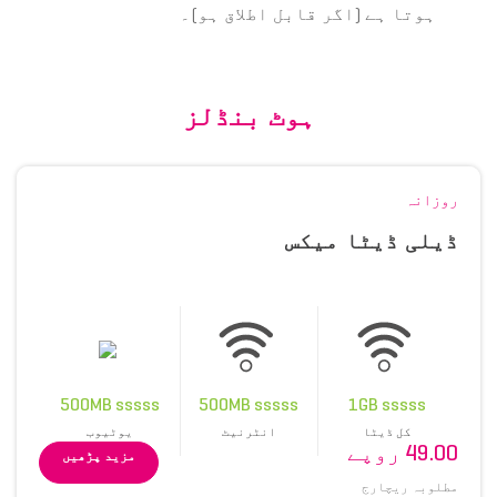
ہوتا ہے (اگر قابل اطلاق ہو)۔
ہوٹ بنڈلز
روزانہ
ڈیلی ڈیٹا میکس
500MB sssss
500MB sssss
1GB sssss
کل ڈیٹا
انٹرنیٹ
یوٹیوب
49.00 روپے
مزید پڑھیں
مطلوبہ ریچارج