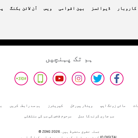
کاروبار
ڈیوائسز
بین اقوامی
ویس
آن لائن بکنگ
پے
ہم تک پہنچیں
ات
مائی زونگ ایپ
وینڈر پورٹل
کیریئرز
ہم سے رابطہ کریں
بھ
سم جاری کرنے کا عمل
مرحوم شخص کی سم کی منتقلی
© ZONG 2026جملہ حقوق محفوظ ہیں۔
IO DIGITAL
کے ذریعہ تیار کردہ اور برقرار رکھا گیا ہے