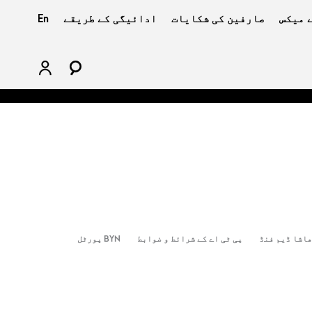
 میکس
صارفین کی شکایات
ادائیگی کے طریقے
En
اشا ڈیم فنڈ
پی ٹی اے کے شرائط و ضوابط
BYN پورٹل